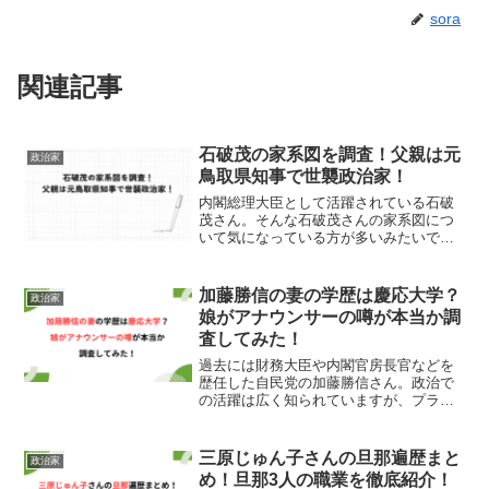
sora
関連記事
石破茂の家系図を調査！父親は元
政治家
鳥取県知事で世襲政治家！
内閣総理大臣として活躍されている石破
茂さん。そんな石破茂さんの家系図につ
いて気になっている方が多いみたいです
ね。ということで、今回は石破茂さんの
家系図について調査してみましたので、
早速見ていきましょう！石破茂さんの家
加藤勝信の妻の学歴は慶応大学？
政治家
系図を公開！こちらが石破...
娘がアナウンサーの噂が本当か調
査してみた！
過去には財務大臣や内閣官房長官などを
歴任した自民党の加藤勝信さん。政治で
の活躍は広く知られていますが、プライ
ベートな家族構成についてはあまり知ら
れていません。特に妻の学歴や娘がアナ
ウンサーとして活躍しているという噂に
三原じゅん子さんの旦那遍歴まと
政治家
ついて、気になる方も多い...
め！旦那3人の職業を徹底紹介！