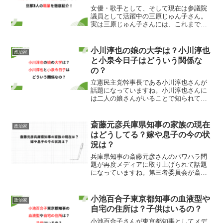
女優・歌手として、そして現在は参議院
議員として活躍中の三原じゅん子さん。
実は三原じゅん子さんには、これまで結
婚・離婚を経たパートナーが3名いらっし
ゃいます。それぞれ職業や結婚の背景も
異なっており、どんな経緯があったのか
小川淳也の娘の大学は？小川淳也
政治家
気になる方も多いと思い...
と小泉今日子はどういう関係な
の？
立憲民主党幹事長である小川淳也さんが
話題になっていますね。小川淳也さんに
は二人の娘さんがいることで知られてい
ますが、お二人の出身大学について気に
なる方が多いようなので調査してみまし
た。また小川淳也さんについて調べてい
斎藤元彦兵庫県知事の家族の現在
政治家
ると、サジェストに小泉今...
はどうしてる？嫁や息子の今の状
況は？
兵庫県知事の斎藤元彦さんのパワハラ問
題が再度メディアに取り上げられて話題
になっていますね。第三者委員会が斎藤
知事のパワハラ行為を認めて説明責任を
果たすように意見を求めたようです。ど
のような説明をするのか今後の斎藤知事
小池百合子東京都知事の血液型や
政治家
の動向に注目ですね。そん...
自宅の住所は？子供はいるの？
小池百合子さんが東京都知事としてメデ