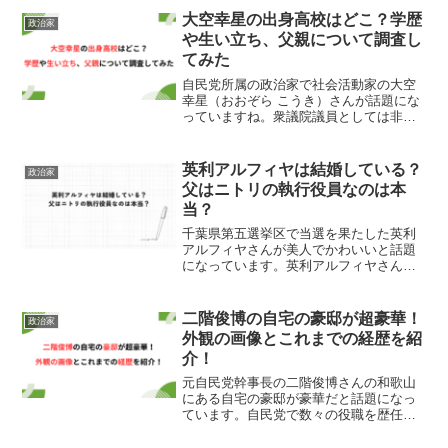
印象ですが、これまでの経歴やご家族に
大空幸星の出身高校はどこ？学歴
政治家
ついても知らない方がほと...
や生い立ち、父親について調査し
てみた
自民党所属の政治家で社会活動家の大空
幸星（おおぞら こうき）さんが話題にな
っていますね。衆議院議員としては非常
に若く、歴代の最年少記録に匹敵するレ
ベルの若手政治家です。ビジュアルもか
なりのイケメンで話題になるのも納得で
英利アルフィヤは結婚している？
政治家
すね！そんな大空幸星さ...
父はニトリの執行役員なのは本
当？
千葉県第五選挙区で当選を果たした英利
アルフィヤさんが美人でかわいいと話題
になっています。英利アルフィヤさんは
2023年4月の衆議院議員選挙で当選した自
民党に所属する政治家です。政治家の中
ではかなり若い方で、見た目も美人なの
二階俊博の自宅の豪邸が超豪華！
政治家
で話題になるのも納...
外観の画像とこれまでの経歴を紹
介！
元自民党幹事長の二階俊博さんの和歌山
にある自宅の豪邸が豪華だと話題になっ
ています。自民党で数々の役職を歴任し
てきた方なので、資産もかなりの額だと
予想できますよね。ということで今回