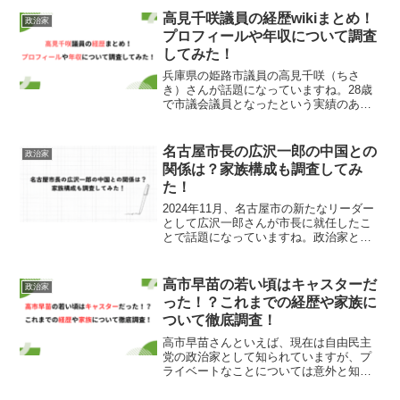
高見千咲議員の経歴wikiまとめ！
政治家
プロフィールや年収について調査
してみた！
兵庫県の姫路市議員の高見千咲（ちさ
き）さんが話題になっていますね。28歳
で市議会議員となったという実績のある
女性で、SNSを積極的に活用しているこ
とでも知られています。今回はそんな高
見千咲さんの経歴を調査してまとめてみ
名古屋市長の広沢一郎の中国との
政治家
ましたので紹介していき...
関係は？家族構成も調査してみ
た！
2024年11月、名古屋市の新たなリーダー
として広沢一郎さんが市長に就任したこ
とで話題になっていますね。政治家とい
うよりも、むしろ実業家、改革家として
の顔が印象的な人物ですね。そんな広沢
一郎さんですが、中国との関係や家族の
高市早苗の若い頃はキャスターだ
政治家
ことについて気にな...
った！？これまでの経歴や家族に
ついて徹底調査！
高市早苗さんといえば、現在は自由民主
党の政治家として知られていますが、プ
ライベートなことについては意外と知ら
れていない一面も多くあります。近年に
なって、名前が挙がることが多くなった