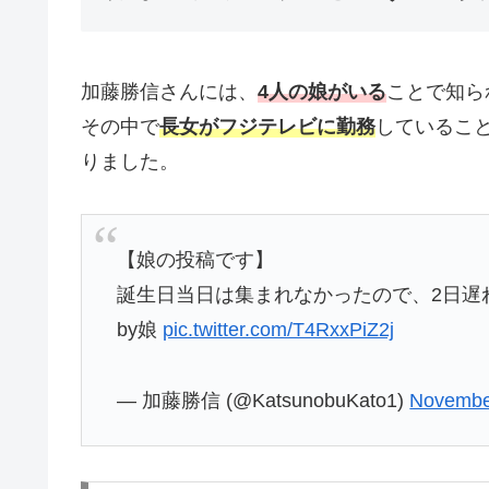
加藤勝信さんには、
4人の娘がいる
ことで知ら
その中で
長女がフジテレビに勤務
しているこ
りました。
【娘の投稿です】
誕生日当日は集まれなかったので、2日遅
by娘
pic.twitter.com/T4RxxPiZ2j
— 加藤勝信 (@KatsunobuKato1)
Novembe