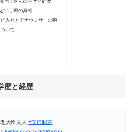
藤周子さんの学歴と経歴
という噂の真相
レビ入社とアナウンサーの噂
について
学歴と経歴
総理大臣夫人
#安倍昭恵
ic.twitter.com/Tvzk1Bbgxm