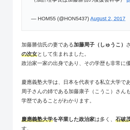
— HOM55 (@HON5437)
August 2, 2017
加藤勝信氏の妻である
加藤周子（しゅうこ）
の次女
として生まれました。
政治家一家の出身であり、その学歴も非常に
慶應義塾大学は、日本を代表する私立大学で
周子さんの姉である加藤康子（こうこ）さん
学歴であることがわかります。
慶應義塾大学
を卒業した政治家
は多く、
石破
す。