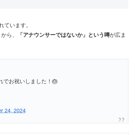
れています。
とから、
「アナウンサーではないか」という噂
が広ま
れでお祝いしました！🎂
r 24, 2024