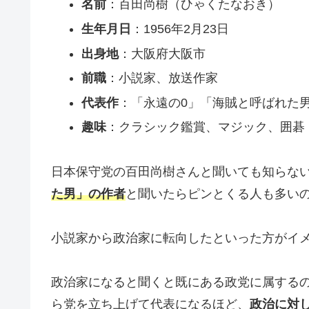
名前
：百田尚樹（ひゃくたなおき）
生年月日
：1956年2月23日
出身地
：大阪府大阪市
前職
：小説家、放送作家
代表作
：「永遠の0」「海賊と呼ばれた
趣味
：クラシック鑑賞、マジック、囲碁
日本保守党の百田尚樹さんと聞いても知らな
た男」の作者
と聞いたらピンとくる人も多い
小説家から政治家に転向したといった方がイ
政治家になると聞くと既にある政党に属する
ら党を立ち上げて代表になるほど、
政治に対